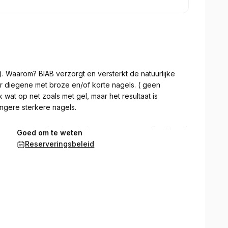
 ). Waarom? BIAB verzorgt en versterkt de natuurlijke
or diegene met broze en/of korte nagels. ( geen
wat op net zoals met gel, maar het resultaat is
angere sterkere nagels.
rkt met ontsmetting, handschoenen en een professioneel
Goed om te weten
llig stof. Ook heeft iedere klant zijn eigen vijlenset.
Reserveringsbeleid
💅,geen teennagels.
f Cash, er is geen bancontact.
ker indien je niet verwittigt op voorhand, dan kan de