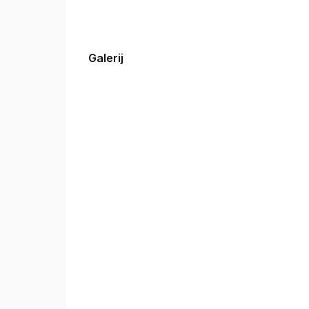
No show klanten kunnen geen nieuwe afspraak
CADEAUBON te verkrijgen in het nagelsalon .🎁
Galerij
Veel liefs, Sylvie