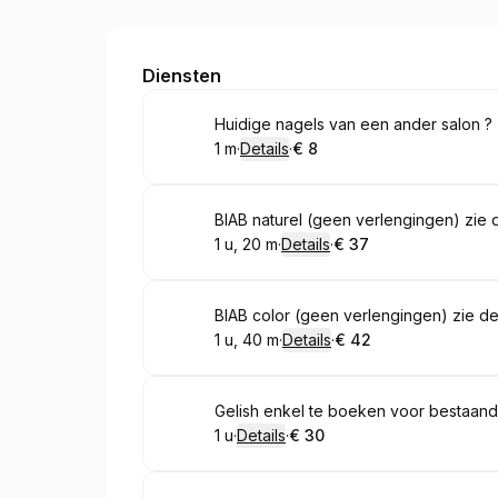
Nagelstudio S-NailS 🤍 Sylvie Dewitte
Diensten
Boek
Huidige nagels van een ander salon ? z
1 m
·
Details
·
€ 8
.
Duur
:
.
Prijs:
:
Boek
BIAB naturel (geen verlengingen) zie d
1 u, 20 m
·
Details
·
€ 37
.
Duur
:
.
Prijs:
:
Boek
BIAB color (geen verlengingen) zie det
1 u, 40 m
·
Details
·
€ 42
.
Duur
:
.
Prijs:
:
Boek
Gelish enkel te boeken voor bestaande 
1 u
·
Details
·
€ 30
.
Duur
:
.
Prijs:
: