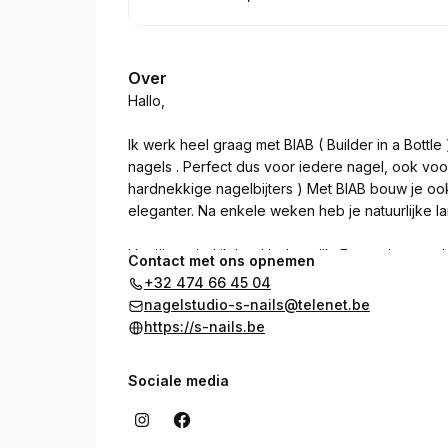
.
Duur
.
Prijs:
:
:
Over
Hallo,
Ik werk heel graag met BIAB ( Builder in a Bottle
nagels . Perfect dus voor iedere nagel, ook vo
hardnekkige nagelbijters ) Met BIAB bouw je ook 
eleganter. Na enkele weken heb je natuurlijke l
Hygiëne vind ik heel belangrijk. Er wordt gewe
Contact met ons opnemen
afzuigsysteem zodat niemand last heeft van overto
+32 474 66 45 04
nagelstudio-s-nails@telenet.be
Geen verlengingen en beperkte nailart . Enkel 
https://s-nails.be
U kunt in de nagelstudio betalen met Payconiq o
Sociale media
Ben je 10 minuten te laat op je afspraak en al ze
afspraak niet meer doorgaan .