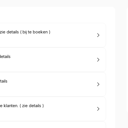
ie details ( bij te boeken )
etails
ails
klanten. ( zie details )