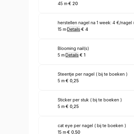
45 m
·
€ 20
.
Duur
.
Prijs:
:
:
Boek
herstellen nagel na 1 week: 4 €/nagel (
15 m
·
Details
·
€ 4
.
Duur
:
.
Prijs:
:
Boek
Blooming nail(s)
5 m
·
Details
·
€ 1
.
Duur
:
.
Prijs:
:
Boek
Steentje per nagel ( bij te boeken )
5 m
·
€ 0,25
.
Duur
.
Prijs:
:
:
Boek
Sticker per stuk ( bij te boeken )
5 m
·
€ 0,25
.
Duur
.
Prijs:
:
:
Boek
cat eye per nagel ( bij te boeken )
15 m
·
€ 0,50