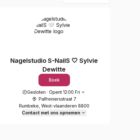
Nagelstudio S-NailS 🤍 Sylvie
Dewitte
Boek
Openingstijden
Gesloten
·
Opent
12:00
Fri
Palfreniersstraat 7
Rumbeke, West-vlaanderen 8800
Contact met ons opnemen