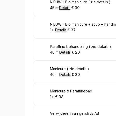
Boek
NIEUW !! Bio manicure ( zie details )
45 m
·
Details
·
€ 30
.
Duur
:
.
Prijs:
:
Boek
NIEUW !! Bio manicure + scub + handma
1 u
·
Details
·
€ 37
.
Duur
:
.
Prijs:
:
Boek
Paraffine behandeling ( zie details )
40 m
·
Details
·
€ 20
.
Duur
:
.
Prijs:
:
Boek
Manicure ( zie details )
40 m
·
Details
·
€ 20
.
Duur
:
.
Prijs:
:
Boek
Manicure & Paraffinebad
1 u
·
€ 38
.
Duur
.
Prijs:
:
:
Boek
Verwijderen van gelish /BIAB